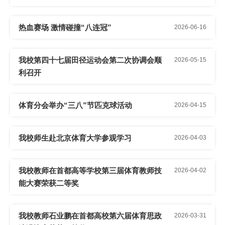
热血赛场 激情碰撞“八连冠”
2026-06-16
我校第四十七届田径运动会第二次协调会顺
2026-05-15
利召开
体育分会举办“三八”节匹克球活动
2026-04-15
我校师生赴北京体育大学参观学习
2026-04-03
我校教师在首都高等学校第三届体育教师技
2026-04-02
能大赛荣获二等奖
我校教师石业鹏在首都高校第六届体育思政
2026-03-31